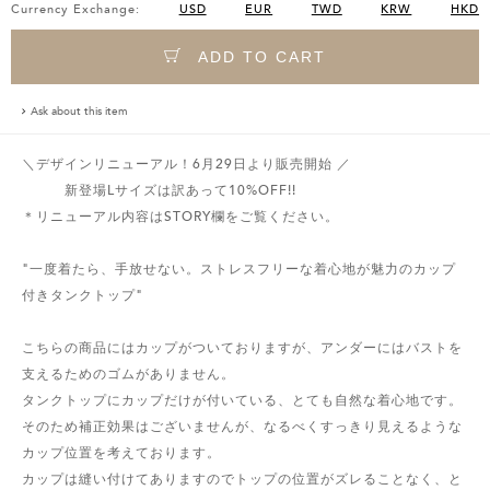
Currency Exchange:
USD
EUR
TWD
KRW
HKD
ADD TO CART
Ask about this item
＼デザインリニューアル！6月29日より販売開始 ／
新登場Lサイズは訳あって10%OFF!!
＊リニューアル内容はSTORY欄をご覧ください。
"一度着たら、手放せない。ストレスフリーな着心地が魅力のカップ
付きタンクトップ"
こちらの商品にはカップがついておりますが、アンダーにはバストを
支えるためのゴムがありません。
タンクトップにカップだけが付いている、とても自然な着心地です。
そのため補正効果はございませんが、なるべくすっきり見えるような
カップ位置を考えております。
カップは縫い付けてありますのでトップの位置がズレることなく、と