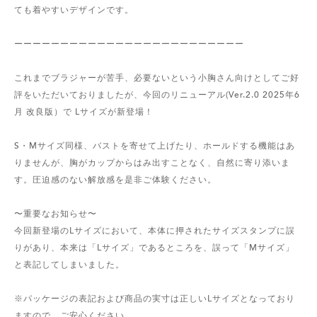
ても着やすいデザインです。
ーーーーーーーーーーーーーーーーーーーーーーーーー
これまでブラジャーが苦手、必要ないという小胸さん向けとしてご好
評をいただいておりましたが、今回のリニューアル(Ver.2.0 2025年6
月 改良版）で Lサイズが新登場！
S・Mサイズ同様、バストを寄せて上げたり、ホールドする機能はあ
りませんが、胸がカップからはみ出すことなく、自然に寄り添いま
す。圧迫感のない解放感を是非ご体験ください。
〜重要なお知らせ〜
今回新登場のLサイズにおいて、本体に押されたサイズスタンプに誤
りがあり、本来は「Lサイズ」であるところを、誤って「Mサイズ」
と表記してしまいました。
※パッケージの表記および商品の実寸は正しいLサイズとなっており
ますので、ご安心ください。