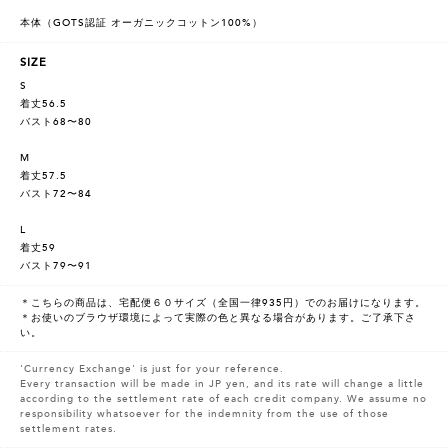
本体（GOTS認証 オーガニックコットン100%）
SIZE
S
着丈56.5
バスト68〜80
M
着丈57.5
バスト72〜84
L
着丈59
バスト79〜91
＊こちらの商品は、宅配便６０サイズ（全国一律935円）でのお届けになります。
＊お使いのブラウザ環境によって実際の色と異なる場合があります。ご了承下さ
い。
'Currency Exchange' is just for your reference.
Every transaction will be made in JP yen, and its rate will change a little
according to the settlement rate of each credit company. We assume no
responsibility whatsoever for the indemnity from the use of those
settlement rates.