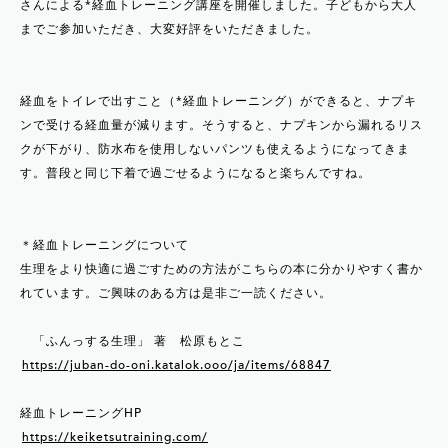
さんによる*経血トレーニング講座を開催しました。子どもから大人
までご参加いただき、大変好評をいただきました。
経血をトイレで出すこと（*経血トレーニング）ができると、ナプキ
ンで受ける経血量が減ります。そうすると、ナプキンから漏れるリス
クが下がり、防水布を使用しないパンツも使えるようになってきま
す。普段と同じ下着で過ごせるようになると楽ちんですね。
＊経血トレーニングについて
生理をより快適に過ごすための方法がこちらの本に分かりやすく書か
れています。ご興味のある方は是非ご一読ください。
「ふんっする生理」 著 松原もとこ
https://juban-do-oni.katalok.ooo/ja/items/68847
経血トレーニングHP
https://keiketsutraining.com/