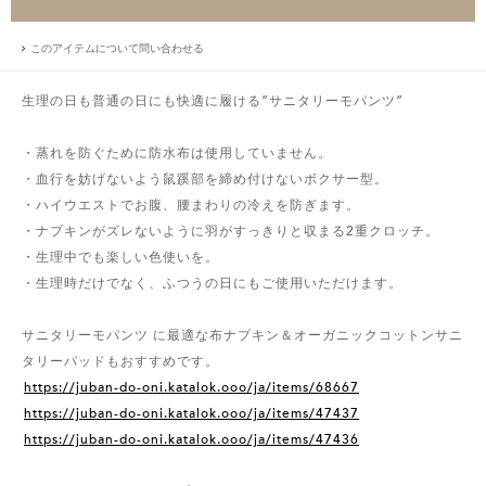
このアイテムについて問い合わせる
生理の日も普通の日にも快適に履ける”サニタリーモパンツ”
・蒸れを防ぐために防水布は使用していません。
・血行を妨げないよう鼠蹊部を締め付けないボクサー型。
・ハイウエストでお腹、腰まわりの冷えを防ぎます。
・ナプキンがズレないように羽がすっきりと収まる2重クロッチ。
・生理中でも楽しい色使いを。
・生理時だけでなく、ふつうの日にもご使用いただけます。
サニタリーモパンツ に最適な布ナプキン＆オーガニックコットンサニ
タリーパッドもおすすめです。
https://juban-do-oni.katalok.ooo/ja/items/68667
https://juban-do-oni.katalok.ooo/ja/items/47437
https://juban-do-oni.katalok.ooo/ja/items/47436