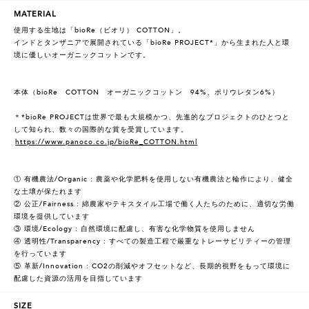
MATERIAL
使用する生地は「bioRe（ビオリ） COTTON」。
インドとタンザニアで展開されている「bioRe PROJECT*」から生まれた人と環
境に優しいオーガニックコットンです。
本体（bioRe COTTON オーガニックコットン 94%、ポリウレタン6%）
＊*bioRe PROJECTは世界で最も大規模かつ、先進的なプロジェクトのひとつと
して知られ、数々の国際的な賞を受賞しています。
https://www.panoco.co.jp/bioRe_COTTON.html
① 有機農法/Organic : 農薬や化学肥料を使用しない有機農法と輪作により、健全
な土壌が保たれます
② 公正/Fairness : 綿農家やテキスタイル工場で働く人たちのために、適切な労働
環境を提供しています
③ 環境/Ecology : 自然環境に配慮し、有害な化学物質を使用しません
④ 透明性/Transparency : すべての製造工程で厳重なトレーサビリティーの管理
を行っています
⑤ 革新/Innovation : CO2の削減やオフセットなど、長期的視野をもって環境に
配慮した資源の活用を目指しています
SIZE