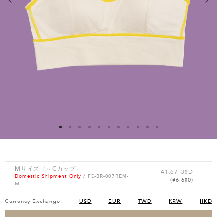
Mサイズ（～Cカップ）
41.67 USD
Domestic Shipment Only
/ FE-BR-007REM-
(¥6,600)
M
Currency Exchange:
USD
EUR
TWD
KRW
HKD