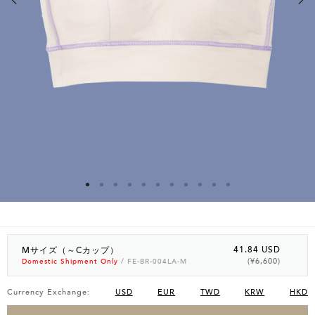
41.84 USD
Mサイズ（～Cカップ）
(¥6,600)
Domestic Shipment Only
/ FE-BR-004LA-M
Currency Exchange:
USD
EUR
TWD
KRW
HKD