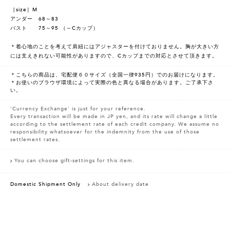
［size］M
アンダー 68～83
バスト 75～95 （～Cカップ）
＊着心地のことを考えて肩紐にはアジャスターを付けておりません。胸が大きい方
には支えきれない可能性がありますので、Cカップまでの対応とさせて頂きます。
＊こちらの商品は、宅配便６０サイズ（全国一律935円）でのお届けになります。
＊お使いのブラウザ環境によって実際の色と異なる場合があります。ご了承下さ
い。
'Currency Exchange' is just for your reference.
Every transaction will be made in JP yen, and its rate will change a little
according to the settlement rate of each credit company. We assume no
responsibility whatsoever for the indemnity from the use of those
settlement rates.
You can choose gift-settings for this item.
Domestic Shipment Only
About delivery date