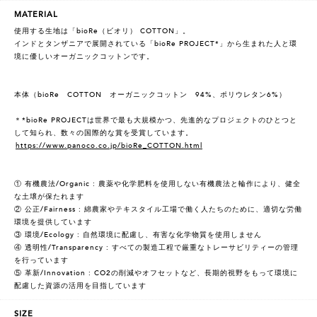
MATERIAL
使用する生地は「bioRe（ビオリ） COTTON」。
インドとタンザニアで展開されている「bioRe PROJECT*」から生まれた人と環
境に優しいオーガニックコットンです。
本体（bioRe COTTON オーガニックコットン 94%、ポリウレタン6%）
＊*bioRe PROJECTは世界で最も大規模かつ、先進的なプロジェクトのひとつと
して知られ、数々の国際的な賞を受賞しています。
https://www.panoco.co.jp/bioRe_COTTON.html
① 有機農法/Organic : 農薬や化学肥料を使用しない有機農法と輪作により、健全
な土壌が保たれます
② 公正/Fairness : 綿農家やテキスタイル工場で働く人たちのために、適切な労働
環境を提供しています
③ 環境/Ecology : 自然環境に配慮し、有害な化学物質を使用しません
④ 透明性/Transparency : すべての製造工程で厳重なトレーサビリティーの管理
を行っています
⑤ 革新/Innovation : CO2の削減やオフセットなど、長期的視野をもって環境に
配慮した資源の活用を目指しています
SIZE