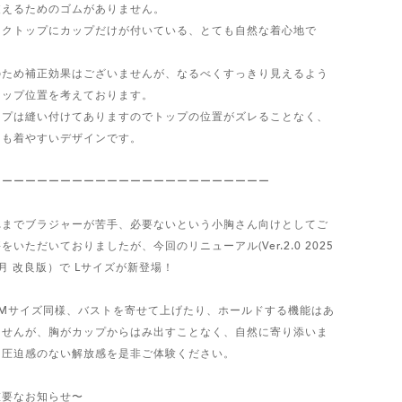
支えるためのゴムがありません。
ンクトップにカップだけが付いている、とても自然な着心地で
。
のため補正効果はございませんが、なるべくすっきり見えるよう
カップ位置を考えております。
ップは縫い付けてありますのでトップの位置がズレることなく、
ても着やすいデザインです。
ーーーーーーーーーーーーーーーーーーーーーーーー
れまでブラジャーが苦手、必要ないという小胸さん向けとしてご
をいただいておりましたが、今回のリニューアル(Ver.2.0 2025
月 改良版）で Lサイズが新登場！
・Mサイズ同様、バストを寄せて上げたり、ホールドする機能はあ
ませんが、胸がカップからはみ出すことなく、自然に寄り添いま
。圧迫感のない解放感を是非ご体験ください。
重要なお知らせ〜