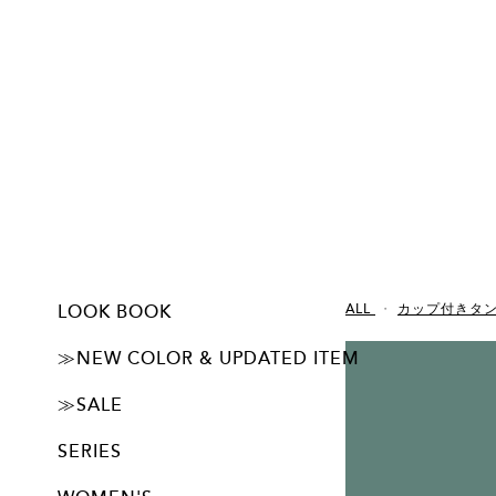
LOOK BOOK
ALL
カップ付きタ
ー初回限定 500円OFF！
ーJUBAN DO ONI パンツの特徴
ーUSER'S VOICE
IMAGE LOOK 1
IMAGE LOOK 2
≫NEW COLOR & UPDATED ITEM
ALL
カップ付きタンクトップ
≫SALE
旧デザイン・廃番アイテム20%OFF SALE開催中！
SERIES
basic シリーズ
Feel シリーズ
α シリーズ