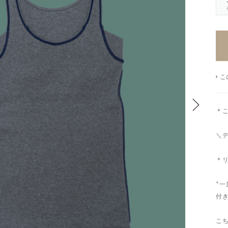
こ
＊
＼
新
＊
"
付
こ