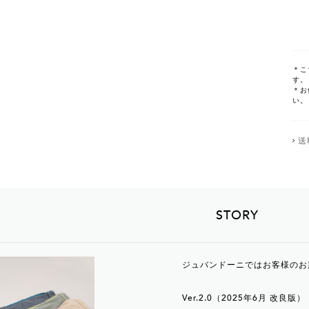
＊こ
す。
＊お
い。
送
STORY
ジュバンドーニではお客様のお
Ver.2.0（2025年6月 改良版）