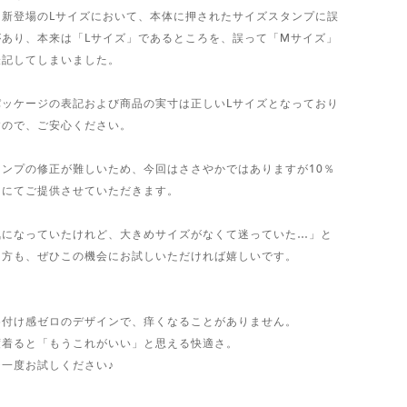
回新登場のLサイズにおいて、本体に押されたサイズスタンプに誤
があり、本来は「Lサイズ」であるところを、誤って「Mサイズ」
表記してしまいました。
パッケージの表記および商品の実寸は正しいLサイズとなっており
すので、ご安心ください。
タンプの修正が難しいため、今回はささやかではありますが10％
フにてご提供させていただきます。
気になっていたけれど、大きめサイズがなくて迷っていた…」と
う方も、ぜひこの機会にお試しいただければ嬉しいです。
め付け感ゼロのデザインで、痒くなることがありません。
度着ると「もうこれがいい」と思える快適さ。
ひ一度お試しください♪