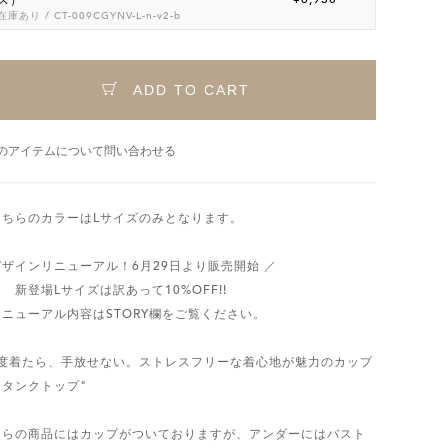
ス）
在庫あり
/ CT-009CGYNV-L-n-v2-b
ADD TO CART
のアイテムについて問い合わせる
こちらのカラーはLサイズのみとなります。
デザインリニューアル！6月29日より販売開始 ／
登場Lサイズは訳あって10%OFF!!
リニューアル内容はSTORY欄をご覧ください。
一度着たら、手放せない。ストレスフリーな着心地が魅力のカップ
きタンクトップ"
ちらの商品にはカップがついておりますが、アンダーにはバスト