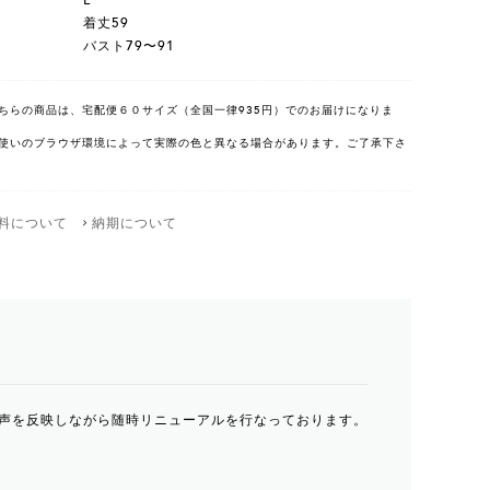
L
着丈59
バスト79〜91
ちらの商品は、宅配便６０サイズ（全国一律935円）でのお届けになりま
使いのブラウザ環境によって実際の色と異なる場合があります。ご了承下さ
料について
納期について
声を反映しながら随時リニューアルを行なっております。