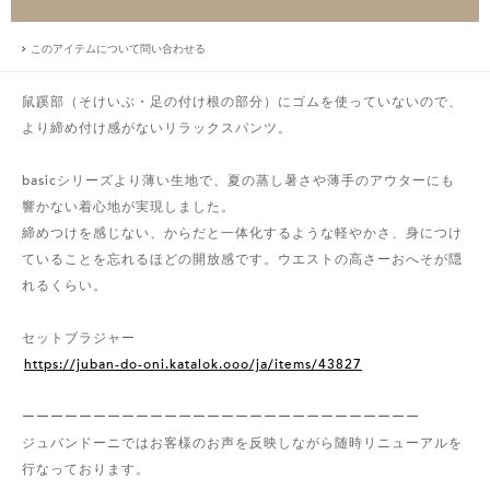
このアイテムについて問い合わせる
鼠蹊部（そけいぶ・足の付け根の部分）にゴムを使っていないので、
より締め付け感がないリラックスパンツ。
basicシリーズより薄い生地で、夏の蒸し暑さや薄手のアウターにも
響かない着心地が実現しました。
締めつけを感じない、からだと一体化するような軽やかさ、身につけ
ていることを忘れるほどの開放感です。ウエストの高さーおへそが隠
れるくらい。
セットブラジャー
https://juban-do-oni.katalok.ooo/ja/items/43827
ーーーーーーーーーーーーーーーーーーーーーーーーーーーー
ジュバンドーニではお客様のお声を反映しながら随時リニューアルを
行なっております。