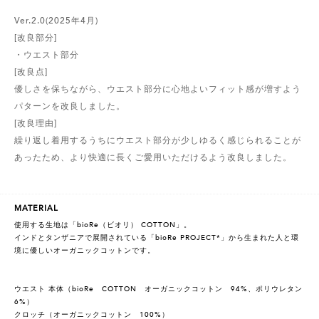
Ver.2.0(2025年4月)
[改良部分]
・ウエスト部分
[改良点]
優しさを保ちながら、ウエスト部分に心地よいフィット感が増すよう
パターンを改良しました。
[改良理由]
繰り返し着用するうちにウエスト部分が少しゆるく感じられることが
あったため、より快適に長くご愛用いただけるよう改良しました。
MATERIAL
使用する生地は「bioRe（ビオリ） COTTON」。
インドとタンザニアで展開されている「bioRe PROJECT*」から生まれた人と環
境に優しいオーガニックコットンです。
ウエスト 本体（bioRe COTTON オーガニックコットン 94%、ポリウレタン
6%）
クロッチ（オーガニックコットン 100%）