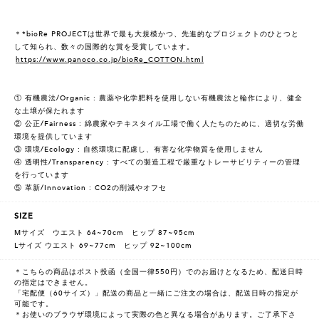
＊*bioRe PROJECTは世界で最も大規模かつ、先進的なプロジェクトのひとつと
して知られ、数々の国際的な賞を受賞しています。
https://www.panoco.co.jp/bioRe_COTTON.html
① 有機農法/Organic : 農薬や化学肥料を使用しない有機農法と輪作により、健全
な土壌が保たれます
② 公正/Fairness : 綿農家やテキスタイル工場で働く人たちのために、適切な労働
環境を提供しています
③ 環境/Ecology : 自然環境に配慮し、有害な化学物質を使用しません
④ 透明性/Transparency : すべての製造工程で厳重なトレーサビリティーの管理
を行っています
⑤ 革新/Innovation : CO2の削減やオフセ
SIZE
Mサイズ ウエスト 64~70cm ヒップ 87~95cm
Lサイズ ウエスト 69~77cm ヒップ 92~100cm
＊こちらの商品はポスト投函（全国一律550円）でのお届けとなるため、配送日時
の指定はできません。
「宅配便（60サイズ）」配送の商品と一緒にご注文の場合は、配送日時の指定が
可能です。
＊お使いのブラウザ環境によって実際の色と異なる場合があります。ご了承下さ