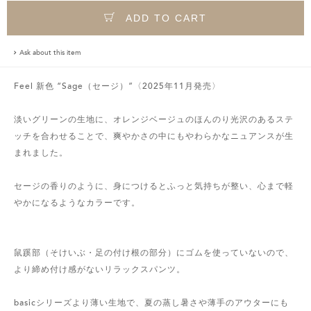
ADD TO CART
Ask about this item
Feel 新色 “Sage（セージ）”〈2025年11月発売〉
淡いグリーンの生地に、オレンジベージュのほんのり光沢のあるステ
ッチを合わせることで、爽やかさの中にもやわらかなニュアンスが生
まれました。
セージの香りのように、身につけるとふっと気持ちが整い、心まで軽
やかになるようなカラーです。
鼠蹊部（そけいぶ・足の付け根の部分）にゴムを使っていないので、
より締め付け感がないリラックスパンツ。
basicシリーズより薄い生地で、夏の蒸し暑さや薄手のアウターにも