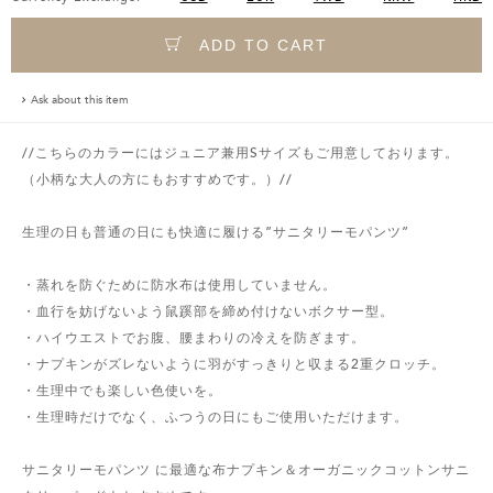
ADD TO CART
Ask about this item
//こちらのカラーにはジュニア兼用Sサイズもご用意しております。
（小柄な大人の方にもおすすめです。）//
生理の日も普通の日にも快適に履ける”サニタリーモパンツ”
・蒸れを防ぐために防水布は使用していません。
・血行を妨げないよう鼠蹊部を締め付けないボクサー型。
・ハイウエストでお腹、腰まわりの冷えを防ぎます。
・ナプキンがズレないように羽がすっきりと収まる2重クロッチ。
・生理中でも楽しい色使いを。
・生理時だけでなく、ふつうの日にもご使用いただけます。
サニタリーモパンツ に最適な布ナプキン＆オーガニックコットンサニ