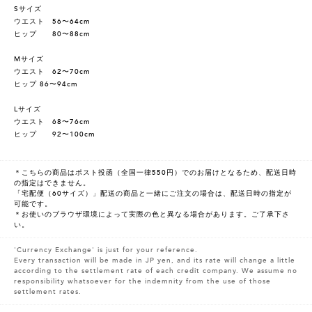
Sサイズ
ウエスト 56〜64cm
ヒップ 80〜88cm
Mサイズ
ウエスト 62〜70cm
ヒップ 86〜94cm
Lサイズ
ウエスト 68〜76cm
ヒップ 92〜100cm
＊こちらの商品はポスト投函（全国一律550円）でのお届けとなるため、配送日時
の指定はできません。
「宅配便（60サイズ）」配送の商品と一緒にご注文の場合は、配送日時の指定が
可能です。
＊お使いのブラウザ環境によって実際の色と異なる場合があります。ご了承下さ
い。
'Currency Exchange' is just for your reference.
Every transaction will be made in JP yen, and its rate will change a little
according to the settlement rate of each credit company. We assume no
responsibility whatsoever for the indemnity from the use of those
settlement rates.