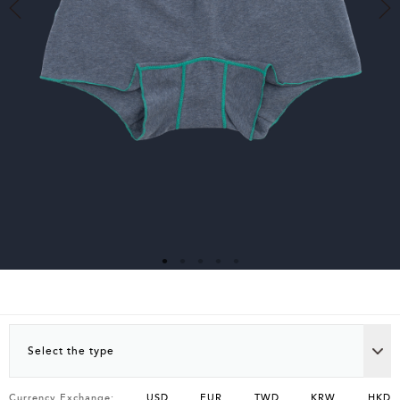
Select the type
Currency Exchange:
USD
EUR
TWD
KRW
HKD